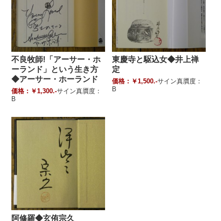
不良牧師!「アーサー・ホ
東慶寺と駆込女◆井上禅
ーランド」という生き方
定
◆アーサー・ホーランド
価格：￥1,500.-
サイン真贋度：
B
価格：￥1,300.-
サイン真贋度：
B
阿修羅◆玄侑宗久