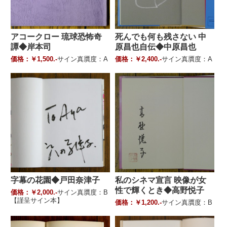
アコークロー 琉球恐怖奇
死んでも何も残さない 中
譚◆岸本司
原昌也自伝◆中原昌也
価格：￥1,500.-
サイン真贋度：A
価格：￥2,400.-
サイン真贋度：A
字幕の花園◆戸田奈津子
私のシネマ宣言 映像が女
性で輝くとき◆高野悦子
価格：￥2,000.-
サイン真贋度：B
【謹呈サイン本】
価格：￥1,200.-
サイン真贋度：B