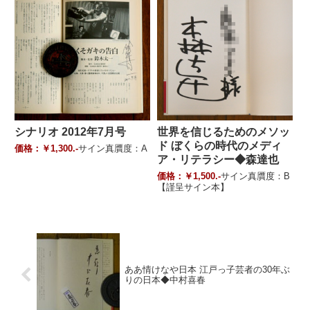
シナリオ 2012年7月号
世界を信じるためのメソッ
ド ぼくらの時代のメディ
価格：￥1,300.-
サイン真贋度：A
ア・リテラシー◆森達也
価格：￥1,500.-
サイン真贋度：B
【謹呈サイン本】
ああ情けなや日本 江戸っ子芸者の30年ぶ
りの日本◆中村喜春