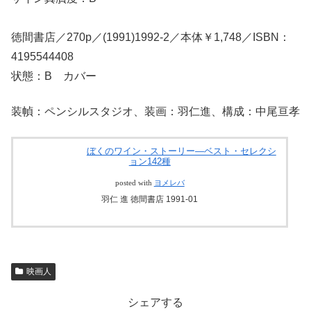
徳間書店／270p／(1991)1992-2／本体￥1,748／ISBN：
4195544408
状態：B カバー
装幀：ペンシルスタジオ、装画：羽仁進、構成：中尾亘孝
ぼくのワイン・ストーリー―ベスト・セレクシ
ョン142種
posted with
ヨメレバ
羽仁 進 徳間書店 1991-01
映画人
シェアする