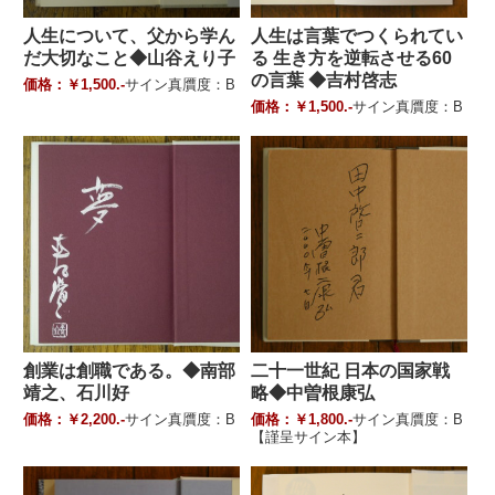
人生について、父から学ん
人生は言葉でつくられてい
だ大切なこと◆山谷えり子
る 生き方を逆転させる60
の言葉 ◆吉村啓志
価格：￥1,500.-
サイン真贋度：B
価格：￥1,500.-
サイン真贋度：B
創業は創職である。◆南部
二十一世紀 日本の国家戦
靖之、石川好
略◆中曽根康弘
価格：￥2,200.-
サイン真贋度：B
価格：￥1,800.-
サイン真贋度：B
【謹呈サイン本】