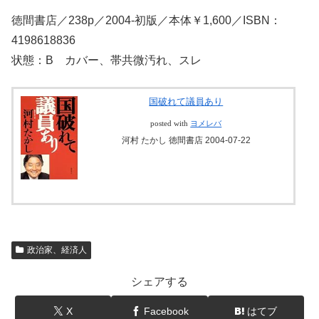
徳間書店／238p／2004-初版／本体￥1,600／ISBN：
4198618836
状態：B カバー、帯共微汚れ、スレ
国破れて議員あり
posted with
ヨメレバ
河村 たかし 徳間書店 2004-07-22
政治家、経済人
シェアする
X
Facebook
はてブ