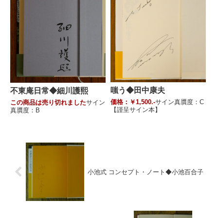
嗤う◆田中康夫
不東庵日常◆細川護熙
価格：￥1,500.-
サイン真贋度：C
この商品は売り切れました
サイン
【謹呈サイン本】
真贋度：B
小池式 コンセプト・ノート◆小池百合子