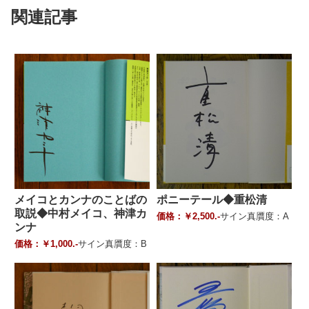
関連記事
メイコとカンナのことばの
ポニーテール◆重松清
取説◆中村メイコ、神津カ
価格：￥2,500.-
サイン真贋度：A
ンナ
価格：￥1,000.-
サイン真贋度：B