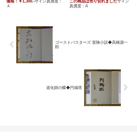
価格：￥1,300.-
サイン真贋度：
この商品は売り切れました
サイン
Ａ
真贋度：A
ゴーストバスターズ 冒険小説◆高橋源一
郎
道化師の蝶◆円城塔