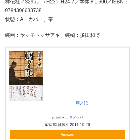
祥伝社／329p／（H23）H24-7／本体￥1,600／ISBN：
9784396633738
状態：A カバー、帯
装画：ヤマモトマサアキ、装幀：多田和博
蜩ノ記
posted with
ヨメレバ
葉室 麟 祥伝社 2011-10-26
Amazon