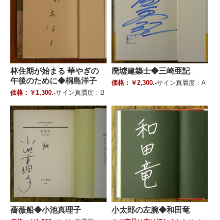
林住期が始まる 華やぎの
廃墟建築士◆三崎亜記
午後のために◆桐島洋子
価格：￥2,300.-
サイン真贋度：A
価格：￥1,300.-
サイン真贋度：B
薔薇船◆小池真理子
小太郎の左腕◆和田竜