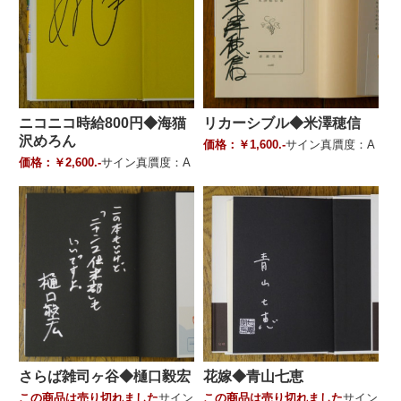
ニコニコ時給800円◆海猫
リカーシブル◆米澤穂信
沢めろん
価格：￥1,600.-
サイン真贋度：A
価格：￥2,600.-
サイン真贋度：A
さらば雑司ヶ谷◆樋口毅宏
花嫁◆青山七恵
この商品は売り切れました
サイン
この商品は売り切れました
サイン