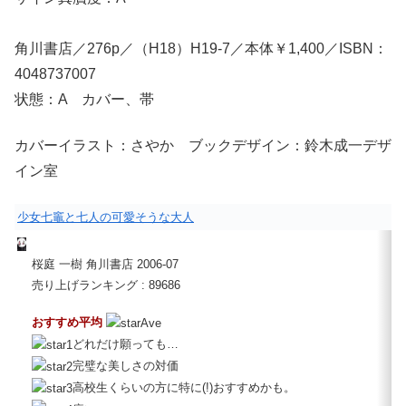
角川書店／276p／（H18）H19-7／本体￥1,400／ISBN：
4048737007
状態：A カバー、帯
カバーイラスト：さやか ブックデザイン：鈴木成一デザ
イン室
少女七竈と七人の可愛そうな大人
桜庭 一樹 角川書店 2006-07
売り上げランキング : 89686
おすすめ平均
どれだけ願っても…
完璧な美しさの対価
高校生くらいの方に特に(!)おすすめかも。