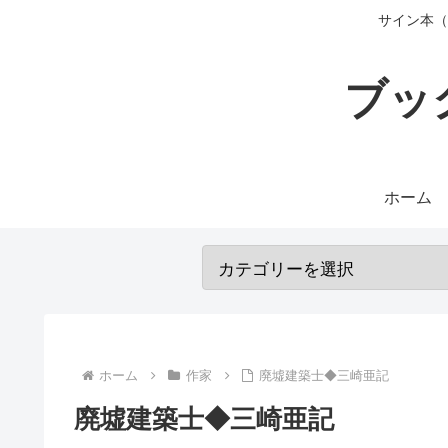
サイン本（
ブッ
ホーム
ホーム
作家
廃墟建築士◆三崎亜記
廃墟建築士◆三崎亜記