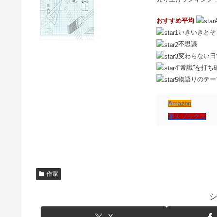
おすすめ平均
いきいきとそ
不思議
変わらない日
“常識”を打
物語りのテー
Amazon
楽天ブックス
作家