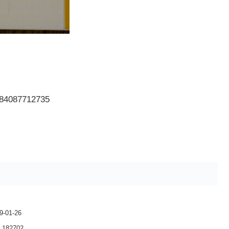
087712735
01-26
82702