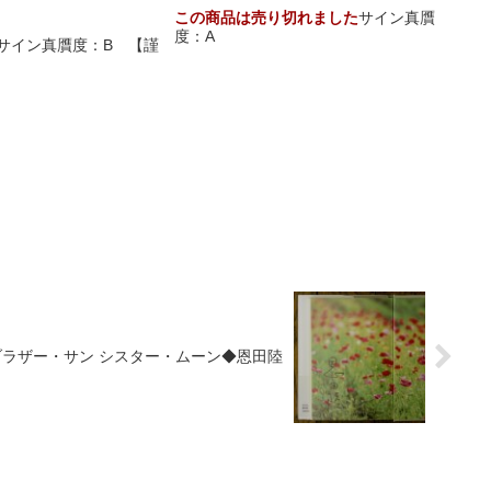
）
この商品は売り切れました
サイン真贋
度：A
サイン真贋度：B 【謹
ブラザー・サン シスター・ムーン◆恩田陸