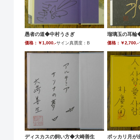
愚者の道◆中村うさぎ
瑠璃玉の耳輪
価格：￥1,000.-
サイン真贋度：B
価格：￥2,700.-
ディスカスの飼い方◆大崎善生
ポッカリ月が