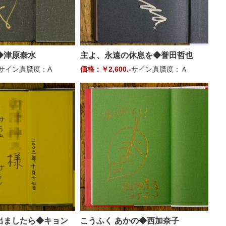
◆津原泰水
主よ、永遠の休息を◆誉田哲也
サイン真贋度：A
価格：￥2,600.-
サイン真贋度：Ａ
出ましたら◆キョン
こうふく あかの◆西加奈子