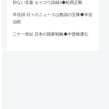
切ない言葉 セイゴウ語録2◆松岡正剛
辛坊訓 日々のニュースは教訓の宝庫◆辛坊
治郎
二十一世紀 日本の国家戦略◆中曽根康弘