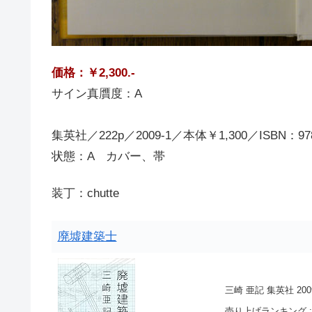
価格：￥2,300.-
サイン真贋度：A
集英社／222p／2009-1／本体￥1,300／ISBN：9784
状態：A カバー、帯
装丁：chutte
廃墟建築士
三崎 亜記 集英社 2009-
売り上げランキング : 1