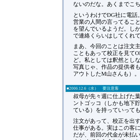
ないのだな。あくまでこ
というわけでDG社に電話
営業の人間の言ってるこ
を望んでいるようだ。し
で連絡くらいはしてくれ
まあ、今回のことは注文
こともあって校正を見てO
ど。私としては釈然とし
写真じゃ、作品の提供者
アウトしたM山さんも）。
■2006.12.6（水） 要注意客
叔母が先々週に仕上げた
ントゴッコ（しかも地下
ている）を持っていって
注文があって、校正を出す
仕事がある。実はこの客
だが、前回の代金が未払