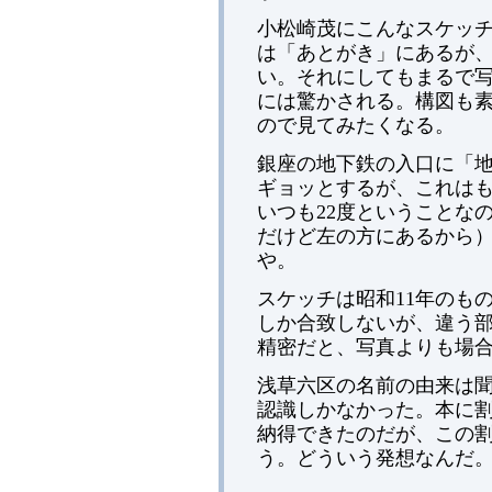
小松崎茂にこんなスケッ
は「あとがき」にあるが
い。それにしてもまるで
には驚かされる。構図も
ので見てみたくなる。
銀座の地下鉄の入口に「地
ギョッとするが、これは
いつも22度ということな
だけど左の方にあるから
や。
スケッチは昭和11年のも
しか合致しないが、違う
精密だと、写真よりも場
浅草六区の名前の由来は
認識しかなかった。本に
納得できたのだが、この
う。どういう発想なんだ