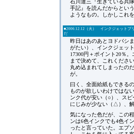
石川達三『生きている兵
手記』を読んだからとい
ようなもの。しかしこれ
■2006.12.12（火） インクジェ
だ
昨日はあのあとヨドバシま
がたい）、インクジェットプリ
17300円＋ポイント20
まで決めて、これくださ
丸め込まれてしまったの
が。
曰く、全面給紙もできる
ものが欲しいわけではない
ンク代が安い（○）、スピ
にじみが少ない（△）、解
気になった色だが、この
ンは6色インクでも4色イ
ったと言っていた。エプ