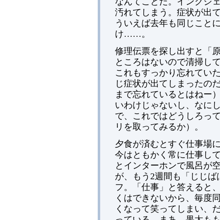
なんてことだ。インクジ
汚れてしまう。症状が出
ういえば去年も同じこと
け……。
修理伝票を探し出すと「
ところはないので清掃し
これもすっかり忘れてい
じ症状が出てしまったのだ
まで忘れているとはねー
いわけじゃないし、なに
で、これではどうしろっ
リを取ってみるか）。
夕食が済むとすぐ仕事場
今はともかく常に仕事し
とインターホンで風呂が
が、もう2週間も「じじば
フ。「仕事」と答えると
くはできないから、毎度
くなって笑ってしまい、
っている。まあ、果太も