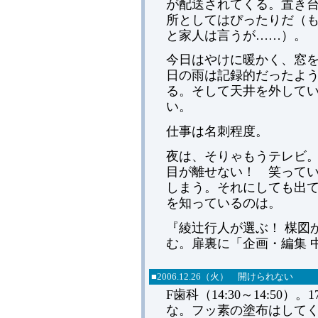
が配送されてくる。置き
所としてはぴったりだ（
と家人は言うが……）。
今日はやけに暖かく、窓
日の雨は記録的だったよ
る。そして天井を外して
い。
仕事は名刺程度。
夜は、そりゃもうテレビ。
目が離せない！ 笑って
しまう。それにしても出
を知っているのは。
『綾辻行人が選ぶ！ 楳図
む。扉裏に「企画・編集 
■2006.12.26（火） 開けられない
F歯科（14:30～14:5
な。フッ素の塗布はしてく