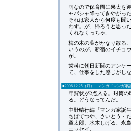
雨なので保育園に果太を迎
ャバシャ降ってきやがっ
それは家人から何度も聞
わず。が、帰ろうと思っ
くれなくっちゃ。
梅の木の葉がかなり散る
いうのが。新宿のイチョ
が。
歯科に朝日新聞のアンケ
て、仕事をした感じがし
■2006.12.25（月） マンガ『マン
年賀状が2点入る。封筒の
る。どうなってんだ。
中野晴行編『マンガ家誕
ちばてつや、さいとう・
章太郎、水木しげる、永
エッセイ。