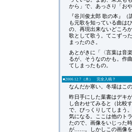
から」で、あっさり「お
『谷川俊太郎 歌の本』（
も元歌を知っている曲は
の、再現出来ないどころ
歌として歌う。てこずっ
まったのさ。
あとがきに「〈言葉は音
るが、そうなのかも。作
てしまったもの。
■2006.12.7（木） 完全入稿？
なんだか寒い。冬場はこ
昨日手にした葉書はデキ
し合わせてみると（比較
で、びっくりしてしまう
気になる。ここは他のト
たので、画像をいじった
が……。しかしこの画像