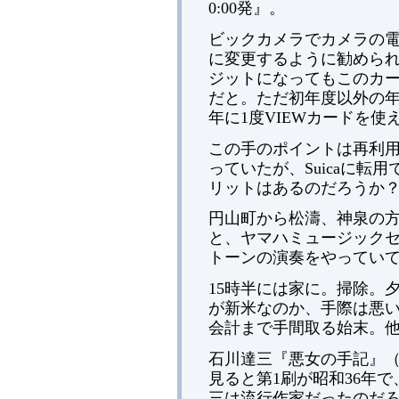
0:00発』。
ビックカメラでカメラの電池
に変更するように勧められ
ジットになってもこのカ
だと。ただ初年度以外の
年に1度VIEWカードを
この手のポイントは再利
っていたが、Suicaに転
リットはあるのだろうか
円山町から松濤、神泉の
と、ヤマハミュージック
トーンの演奏をやってい
15時半には家に。掃除。
が新米なのか、手際は悪
会計まで手間取る始末。
石川達三『悪女の手記』
見ると第1刷が昭和36年で
三は流行作家だったのだろ