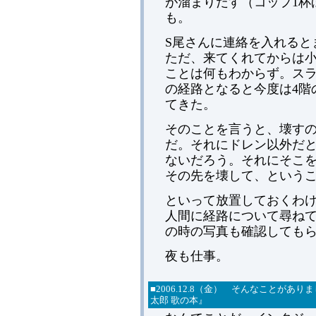
が溜まりだす（コップ1杯
も。
S尾さんに連絡を入れると
ただ、来てくれてからは
ことは何もわからず。スラ
の経路となると今度は4階
てきた。
そのことを言うと、壊す
だ。それにドレン以外だ
ないだろう。それにそこ
その先を壊して、という
といって放置しておくわ
人間に経路について尋ね
の時の写真も確認してもら
夜も仕事。
■2006.12.8（金） そんなことが
太郎 歌の本』