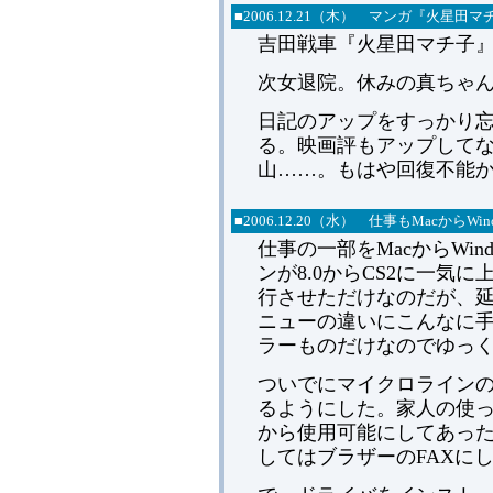
■2006.12.21（木） マンガ『火星
吉田戦車『火星田マチ子
次女退院。休みの真ちゃ
日記のアップをすっかり忘
る。映画評もアップして
山……。もはや回復不能
■2006.12.20（水） 仕事もMacか
仕事の一部をMacからWindo
ンが8.0からCS2に一気
行させただけなのだが、
ニューの違いにこんなに
ラーものだけなのでゆっ
ついでにマイクロラインのレ
るようにした。家人の使って
から使用可能にしてあっ
してはブラザーのFAXに