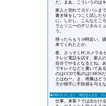
だ。まあ、こういうのは
家人と別れてヨドバシまで足
書き味をしつこく試した
に。しかし、こんなところ
ラとソニーのデジタルミ
う。
帰ったらもう18時近い。
来てくれたとか。
夜、さっそくPCカメラをセ
テレビ電話を試す。家人の
自分でやるとなるとね。あ
でキレイなどと書いてある
のはCCDで私のはCMO
とはねー。ま、画像はど
方が相手に不快感を与え
■2006.12.23（土） 何がなんだか
仕事。来客？では出かけ