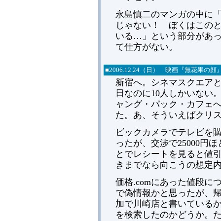
永島慎二のマンガの中に
じゃない！ ぼくはこの
いる…」という部分があ
て仕方がない。
■2006.12.24（日） 映画『無花果の顔
新宿へ。シネマスクエア
日なのに10人しかいない
ャング・パック・カフェ
た。あ、そういえばクリ
ビックカメラでテレビを購
ったが、交渉で25000
とでレシートを見ると値引き
きまでなら向こうの想定
価格.comにあった値段
で偽情報かと思ったが、
加で川崎店と書いている
を検索したのかどうか。