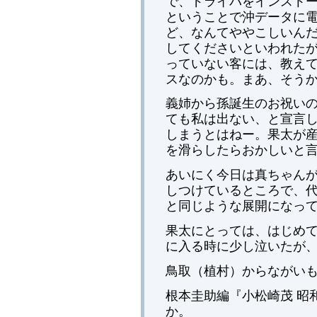
で、ドライバをインスト
ということで沖データに
ど、なんてややこしいん
してくださいといわれた
っていない客には、教え
スなのかも。まあ、そう
義姉から孫誕生のお祝い
ても私は出ない、と宣言
しまうとはねー。果太が
を滑らしたらおかしいと
あいにく今日は真ちゃん
しつけているところで、
と同じような展開になっ
果太にとっては、はじめ
に入る時に少し泣いたが
鳥取（植村）からながい
根本圭助編『小松崎茂 昭
か。