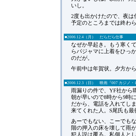
いし。
2度も出かけたので、夜は
予定のところまでは終わ
■2006.12.4（月） だらだら仕事
なぜか早起き。もう寒く
らパジャマに上着をひっか
のだが。
午前中は年賀状。夕方か
■2006.12.
3（日） 映画『007 カジノ・
雨漏りの件で、YF社から職人
朝が早いので8時から9時
だから、電話を入れてし
来てくれた人。S尾氏も最
あーでもない、こーでもな
階の押入の床を壊して雨
犯人説は覆る。私個人と