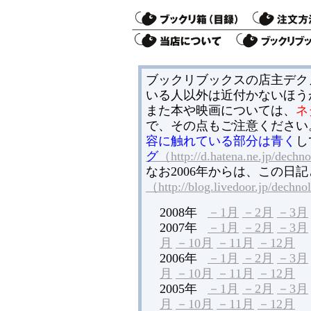
ブックリブックスの店主デク
いる人以外は近付かないほう
また本や映画については、
ネ
で、その点もご注意ください
容に触れている部分は青く
し
グ
（http://d.hatena.ne.jp/dechn
なお2006年からは、この日
（http://blog.livedoor.jp/dechn
2008年
－1月
－2月
－3月
2007年
－1月
－2月
－3月
月
－10月
－11月
－12月
2006年
－1月
－2月
－3月
月
－10月
－11月
－12月
2005年
－1月
－2月
－3月
月
－10月
－11月
－12月