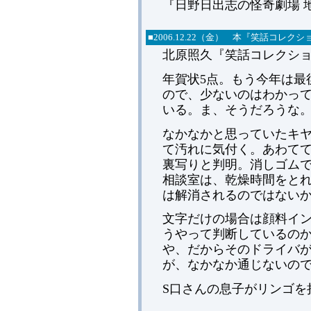
『日野日出志の怪奇劇場 
■2006.12.22（金） 本『笑話コレ
北原照久『笑話コレクシ
年賀状5点。もう今年は最
ので、少ないのはわかって
いる。ま、そうだろうな
なかなかと思っていたキヤノ
て汚れに気付く。あわて
裏写りと判明。消しゴム
相談室は、乾燥時間をと
は解消されるのではない
文字だけの場合は顔料イ
うやって判断しているの
や、だからそのドライバ
が、なかなか通じないの
S口さんの息子がリンゴを