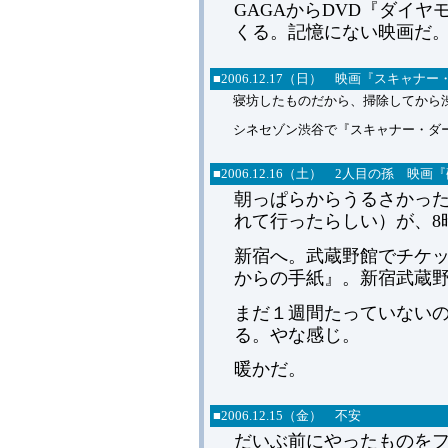
GAGAからDVD『ダイ
くる。記憶にない映画だ
■2006.12.17（日） 映画『スキャナ
寝坊したものだから、掃除してから
シネセゾン渋谷で『スキャナー・ダ
■2006.12.16（土） 2人目の孫 
朝っぱらからうるさかった
れて行ったらしい）が、8
新宿へ。武蔵野館でチケッ
からの手紙』。新宿武蔵野
まだ１週間たっていないの
る。やな感じ。
暖かだ。
■2006.12.15（金） 不安
だいぶ前にやったものを