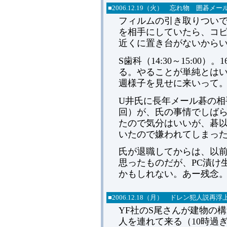
■2006.12.19（火） 忘れ物 囲碁メー
フィルムの引き取りつい
を相手にしていたら、コ
近くに置き台がないから
S歯科（14:30～15:00
る。やることが単純とは
週様子を見せに来いって
U井氏に長年メール碁の相
回）が、氏の事情でしば
たので気分はいいが、碁
いたので嫌われてしまっ
氏が退職してからは、以
思ったものだが、PC漬け
かもしれない。あー残念
■2006.12.18（月） ドレン犯人説再浮
YF社のS尾さんが建物の
人を連れて来る（10時過