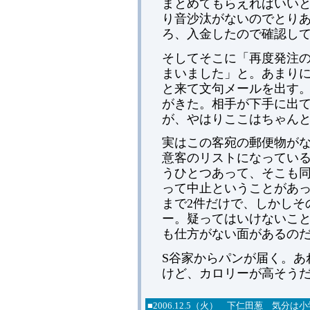
まとめてもらえればいい
り音沙汰がないのでとり
ろ、入金したので確認し
そしてそこに「再度発注
まいました」と。あまり
と来て文句メールを出す
がきた。相手が下手に出
が、やはりここはちゃん
実はこの客宛の郵便物が
意客のリストになってい
うひとつあって、そこも
って中止ということがあ
まで2件だけで、しかしそ
ー。疑ってはいけないこ
も仕方がない面があるの
S谷家からパンが届く。あ
けど、カロリーが高そう
■2006.12.5（火） 下仁田葱 気分は