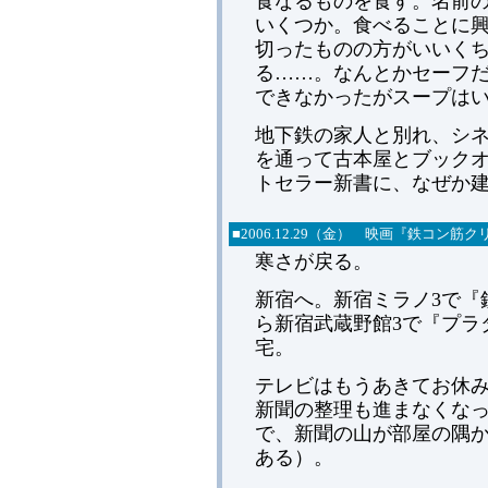
食なるものを食す。名前
いくつか。食べることに
切ったものの方がいいく
る……。なんとかセーフ
できなかったがスープは
地下鉄の家人と別れ、シネ
を通って古本屋とブックオ
トセラー新書に、なぜか
■2006.12.29（金） 映画『鉄コン
寒さが戻る。
新宿へ。新宿ミラノ3で『
ら新宿武蔵野館3で『プラ
宅。
テレビはもうあきてお休
新聞の整理も進まなくな
で、新聞の山が部屋の隅
ある）。