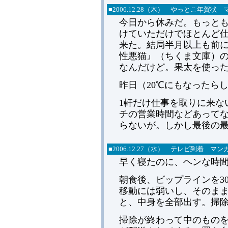
■2006.12.28（木） やっとこ年賀
今日から休みだ。もっとも
けていただけでほとんど
来た。結局半月以上も前
性悪猫』（ちくま文庫）
なんだけど。果太を使っ
昨日（20℃にもなったら
1軒だけ仕事を取りに来な
チの営業時間などあって
らないが。しかし最後の
■2006.12.27（水） テレビ到着 
早く寝たのに、ヘンな時
朝食後、ビップラインを3
移動には弱いし、そのま
と、中身を全部出す。掃
掃除が終わって中のもの