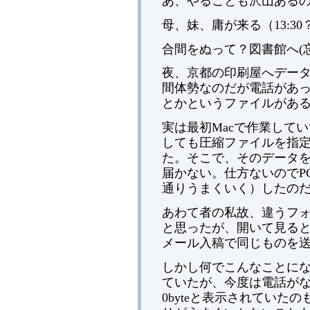
あ、やることも沢山ある
母、妹、庸が来る（13:30
合間をぬって？図書館へ(
夜、京都の印刷屋へデータ
間体勢なのだが電話があっ
とかというファイルがあ
実は最初Macで作業して
しても圧縮ファイルを指
た。そこで、そのデータを
届かない。仕方ないのでP
通りうまくいく）したの
あわて者の私故、違うフ
と思ったが、開いて見ると
メール入稿で同じものを
しかし何でこんなことに
ていたが、今度は電話がな
0byteと表示されていた