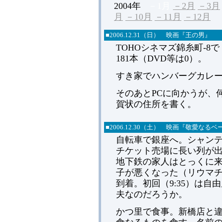
2004年
－1月
－2月
－3月
月
－10月
－11月
－12月
■2006.12.31（日） 映画『王の男』
TOHOシネマズ錦糸町-
181本（DVD等は0）。
すき家でハンバーグカレ
そのあとPCに向かうが、
賀状の住所を書く。
■2006.12.30（土） 映画『敬愛な
自転車で銀座へ。シャンテ
チケット売場に長い列が
地下鉄の家人はとっくに
子が悪くなった（リウマ
到着。初回（9:35）は
夫なのだろうか。
かつ里で食事。新橋店と