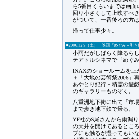
ら5番目くらいまでは画面
回り小さくして上映すべ
がついて、一番後ろの方
帰って仕事少々。
■2006.12.9（土） 映画『めぐみ－引
小雨だがしばらく降るら
テアトルシネマで『めぐみ
INAXのショールームを
＋「大地の芸術祭2006
あやとり紀行－精霊の遊
のギャラリーものぞく。
八重洲地下街に出て「市
まで歩き地下鉄で帰る。
YF社のS尾さんから雨漏
の天井を開けてあるとこ
ブにも触るが湿ってもいな