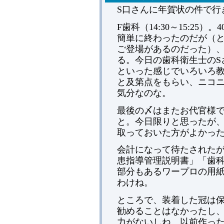
S口さんに年賀状の件で行
F歯科（14:30～15:25
簡単に終わったのだが（
ご登場があるのだった）
る。今日の歯科衛生士のS
といった感じでいろいろ
と及第点をもらい、ニコ
気分なのな。
最後の〆はまたお代官様
と。今日限りと思ったが
取っておいた方がよかっ
会計になって待たされた
患指導管理説明書」「歯
部分もあるワープロの用
わけね。
ところで、装着した冠は
勧めることはなかったし
力がないしね。以前作っ