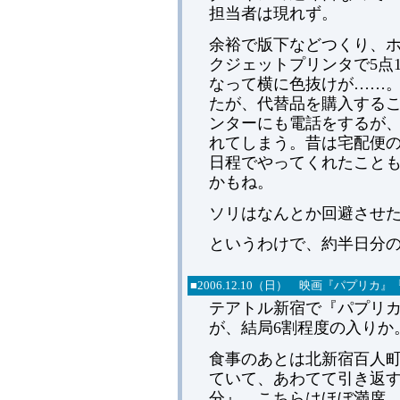
担当者は現れず。
余裕で版下などつくり、
クジェットプリンタで5点1
なって横に色抜けが……
たが、代替品を購入する
ンターにも電話をするが、
れてしまう。昔は宅配便の
日程でやってくれたこと
かもね。
ソリはなんとか回避させ
というわけで、約半日分
■2006.12.10（日） 映画『パプリカ
テアトル新宿で『パプリカ
が、結局6割程度の入りか
食事のあとは北新宿百人
ていて、あわてて引き返す
分』。こちらはほぼ満席