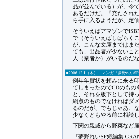
品が並んでいる）が、今
あるだけだ。『充たされ
ら手に入るようだが、定価は
そういえばアマゾンでIS
で（そういえばしばらく
が、こんな文庫まではま
ても、出品者が少ないこ
人（業者か）がいるのだ
■2006.12.1
（木） マンガ『夢野れいSF短編
例年年賀状を頼みに来る
てしまったのでCDのもの
と、それを版下として持
網点のものでなければダ
るのだが、でもじゃあ、
少なくともやる前に相談
下関の親戚から野菜など
『夢野れいSF短編集 GR