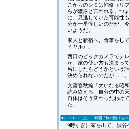
こからのシミは補修（リ
らが濃厚と言われる。つま
に、見逃していた可能性
分が一番怪しいのだが、
いようだ。
家人と新宿へ。食事をして
イヤル』。
西口のビックカメラでテレ
か。家の使い方も決まって
呂にしたらどうかという
決められないのだが……
文藝春秋編『大いなる昭
読み終える。自分の中の
自体はそう変わったわけ
た。
■2006.12.2（土） 映画『旅の贈り
9時すぎに家を出て、渋谷