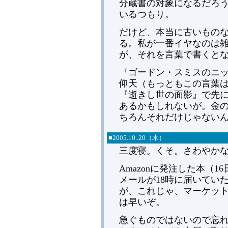
分蔵書の対象になるだろ
いるつもり。
だけど、本当に古いものな
る。私が一番イヤなのは
が、それを言葉で書くと
『ゴードン・スミスのニ
仰天（もっともこの言葉
『逝きし世の面影』で先
あるかもしれないが。金
ちろんそれだけじゃない
■
2005.
10..20（木）
三度寝。くそ。さわやか
Amazonに発注した本（
メールが18時に届いてい
が、これじゃ、マーケッ
は早いぞ。
急ぐものではないので忘