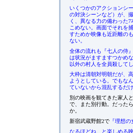
いくつかのアクションシ
の対決シーンなど）が、
く、異なる力の備わった7
こめない。画面でそれを
すためか映像も近距離の
ない。
全体の流れも『七人の侍
は状況がますますつかめ
以外の村人を全員殺して
大枠は清朝対明朝だが、
ようとしている。でもな
ていないから混乱するだ
別の映画を観てきた家人
で、また別行動。だった
か。
新宿武蔵野館2で
『理想の女
なるほどね、と楽しめる