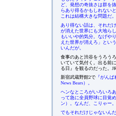
ど、発想の奇抜さは群を抜
らあり得るかもしれない
これは結構大きな問題だ
あり得ない話は、それだ
が消えた世界にも大地ら
もいいや的気分。なげや
えた世界が消えろ」とい
いんだが。
食事のあと渋谷をうろう
いていて気付く。出る前
る日』を観るのだった。J
新宿武蔵野館2で
『がんば
News Bears）。
ヘンなところがいろいろあ
って急に全員野球に目覚
ン）。なんだ、こりゃー
でもそれだけじゃないん