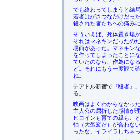
でも終わってしまうと結局
若者はがさつなだけだっ
殺された者たちへの痛み
そういえば、死体置き場
それはマネキンだったの
場面があった。マネキン
を作ってしまったことに
ていたのなら、作為にな
ど。それにもう一度観て
ね。
テアトル新宿で
『殴者』。
る。
映画はよくわからなかっ
主人公の屈折した感情が
ヒロインも育ての親も、
軸（大袈裟だ）が合わな
ったな、イライラしちゃ