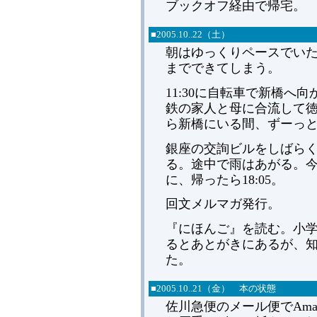
ブックオフ経由で帰宅。
■
2005.
10..22（土）
朝はゆっくりペースでい
までできてしまう。
11:30に自転車で新橋
鉄の家人と母に合流して
ら新橋にいる間、ずーっ
銀座の交詢ビルをしばら
る。途中で雨はあがる。
に、帰ったら18:05。
回文メルマガ発行。
『にほんご』を読む。小
るとあとがきにあるが、
た。
■
2005.
10..21（金） 本の状態
佐川急便のメール便でAm