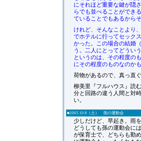
にそれほど重要な鍵が隠
らでも並べることができ
ていることでもあるから
けれど、そんなことより
でホテルに行ってセック
かった。この場合の結婚
う。二人にとってどうい
というのは、その程度の
にその程度のものなのか
荷物があるので、真っ直
柳美里『フルハウス』読
分と回路の違う人間と対
い。
■
2005.
10.8（土） 孫の運動会
少しだけど、早起き。雨
どうしても孫の運動会に
が保育士で、どちらも勤め