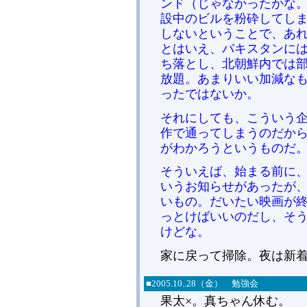
ンド（じゃなかったかな
設中のビルを粉砕してし
しないということで、あ
とはいえ、パキスタンに
ち落とし、北朝鮮内では
放題。あまりいい加減な
ったではないか。
それにしても、こういう企
作で通ってしまうのだか
がわかろうというものだ
そういえば、始まる前に
いうお知らせがあったが
いもの。だいたい映画が
っとけばいいのだし、そ
けどな。
家に戻って掃除。夜は新
■
2005.
10..28（金） 勉強会
果太×。真ちゃん休む。