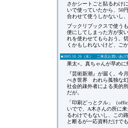
さかシートごと貼るわけ
いで使っていたから、50
合わせて使うしかないし
ブックリブックスで使う
便にしてしまった方が安
れを使わせてもらおう。
くかもしれないけど、ご
■
2005.
10..26（水） ご来店お買いあ
果太×。真ちゃんが早めに
『芸術新潮』が届く。今
べき世界 われら孤独な
社会的疎外者による美的
だが。
「印刷どっとクル」（off
いでで、A木さんの所に来
るわけでもないし、この
と断るが一応資料だけで