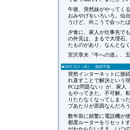
午後、突然妹がやってく
おみやげをいろいろ。仙
うけど、向こうで会った
夕食に、家人が仕事先で
の外見は、まるで大理石
たものがあり、なんとな
宮沢章夫『牛への道』、
■
2005.
10.5（水） 接続不能
突然インターネットに接
れ直すことで解決という
PCは問題ない）が、家人
もやってきた。不可解。私
りたたなくなってしまっ
ブあたりが原因なんだろ
数年前に頻繁に電話機が
都度ルーターをリセット
がわからないまま、いつ