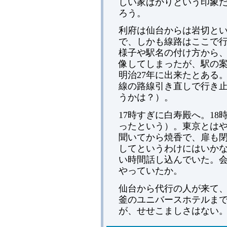
しい家ばかりという印象
ろう。
利府は仙台からは岩切と
で、しかも線路はここで
様子や駅名の付け方から
像してしまったが、駅の
明治27年に出来たとある
線の路線引き直しで行き
うかは？）。
17時すぎに白寿殿へ。1
ったという）。東京とは
聞いてから焼香で、扉も
してというわけにはいか
い時間話し込んでいた。会
やっていたか。
仙台から代行の人が来て、
釜のユニバースホテルま
が、せせこましさはない