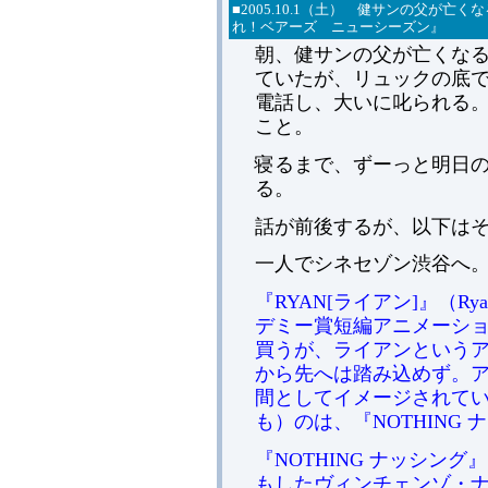
■2005.10
.
1（土） 健サンの父が亡くな
れ！ベアーズ ニューシーズン』
朝、健サンの父が亡くな
ていたが、リュックの底で
電話し、大いに叱られる
こと。
寝るまで、ずーっと明日
る。
話が前後するが、以下は
一人でシネセゾン渋谷へ
『RYAN[ライアン]』（R
デミー賞短編アニメーシ
買うが、ライアンという
から先へは踏み込めず。
間としてイメージされて
も）のは、『NOTHING
『NOTHING ナッシング』
もしたヴィンチェンゾ・