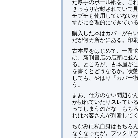
た厚手のボール紙を、こ
きっちり密封されていて
チプチも使用していない
すがに合理的にできてい
購入した本はカバーが白
だが何カ所かにある。印
古本屋をはじめて、一番
は、新刊書店の店頭に並
る。ところが、古本屋が
を書くとどうなるか。状態は
しても、やはり「カバー
う。
まあ、仕方のない問題な
が切れていたりスレてい
ってしまうのだな。もち
れはお客さんが判断して
ちなみに私自身はもちろ
なくなったが。ブックリブ