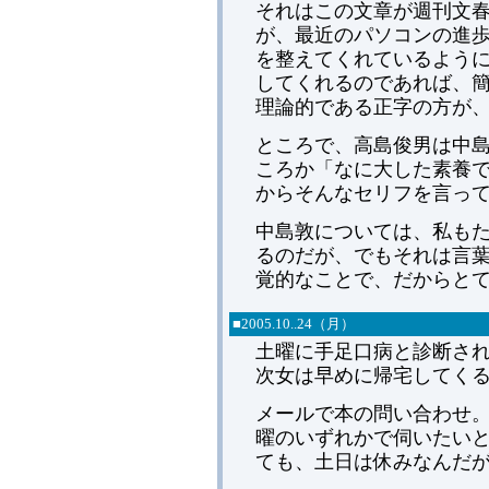
それはこの文章が週刊文春に
が、最近のパソコンの進
を整えてくれているよう
してくれるのであれば、
理論的である正字の方が
ところで、高島俊男は中
ころか「なに大した素養
からそんなセリフを言っ
中島敦については、私も
るのだが、でもそれは言
覚的なことで、だからと
■
2005.
10..24（月）
土曜に手足口病と診断さ
次女は早めに帰宅してく
メールで本の問い合わせ
曜のいずれかで伺いたい
ても、土日は休みなんだ