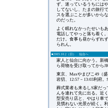
ず、迷っているうちには
してないし、たまの旅行
スを選ぶことが多いから
のだった。
よく眠れなかったせいも
電話してやっと落ち着く
だけ。食事も昼からずれ
られん。
■
2005.
10.2（日） 仙台へ
家人と仙台に向かう。新
ら荷物を受け取ってからJ
東京、Maxやまびこ49（盛岡行）
岩切、12:57－13:03利府
葬式業者も来るしS家だっ
んを連れて先に出る。近
型安売り店と、やはり車
見慣れない光景が続く。利