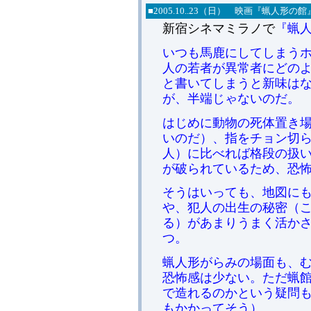
■
2005.
10..23（日） 映画『蝋人形の
新宿シネマミラノで
『蝋人形
いつも馬鹿にしてしまうホ
人の若者が異常者にどの
と書いてしまうと新味は
が、半端じゃないのだ。
はじめに動物の死体置き
いのだ）、指をチョン切ら
人）に比べれば格段の扱
が破られているため、恐
そうはいっても、地図に
や、犯人の出生の秘密（
る）があまりうまく活か
つ。
蝋人形がらみの場面も、
恐怖感は少ない。ただ蝋
で造れるのかという疑問
もかかってそう）。