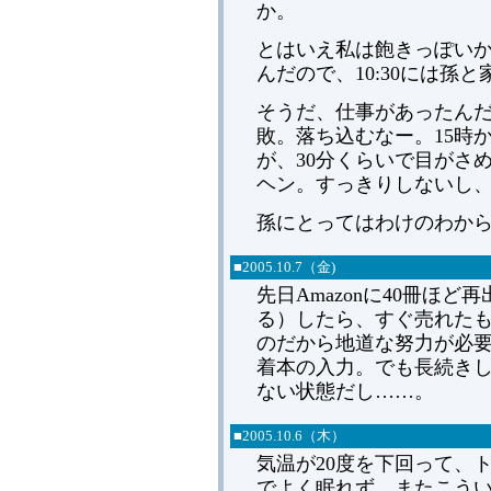
か。
とはいえ私は飽きっぽい
んだので、10:30には孫
そうだ、仕事があったん
敗。落ち込むなー。15時
が、30分くらいで目がさ
ヘン。すっきりしないし
孫にとってはわけのわか
■
2005.
10.7（金)
先日Amazonに40冊ほ
る）したら、すぐ売れた
のだから地道な努力が必
着本の入力。でも長続き
ない状態だし……。
■
2005.
10.6（木）
気温が20度を下回って、
でよく眠れず。またこう