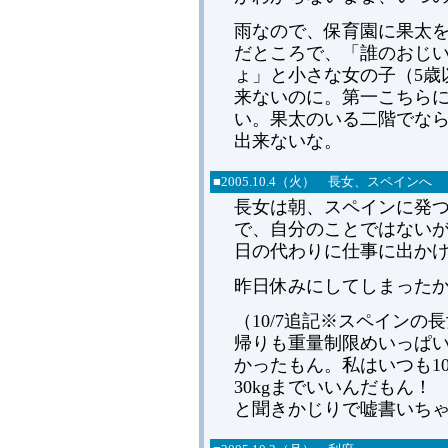
雨なので、保育園に果太
だところで、「誰のおじ
ょ」と小さな女の子（5歳
来ないのに。第一こちら
い。果太のいる二階でな
出来ないな。
■
2005.
10.4（火） 長女、スペインへ
長女は朝、スペインに発
で、自分のことではない
日の代わりに仕事に出か
昨日休みにしてしまった
（10/7追記※スペインの
帰りも重量制限めいっぱい
かったもん。私はいつも1
30kgまでいいんだもん！ 
と聞きかじりで嘘書いち