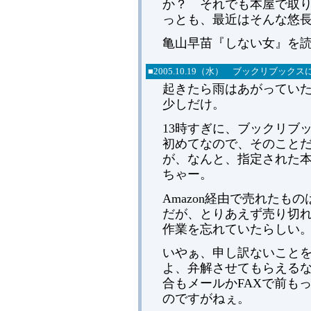
か？ それでも本屋で取
っとも、最近はそんな悠
亀山早苗『しない女』を
■
2005.
10.19（水） ブックリブックス
起きたら雨はあがってい
少しだけ。
13時すぎに、ブックリブ
初めてなので、そのこと
が、なんと、指定された
ちゃー。
Amazon経由で売れた
だが、とりあえず売り切
作業を忘れていたらしい
いやぁ、申し訳ないこと
よ、弁解させてもらえる
合もメールかFAXで前も
のですがねぇ。