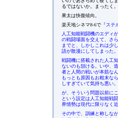
いのであきらめて寝てし
るではないか。まったく
果太は快復傾向。
楽天地シネマ8-6で
『ステル
人工知能戦闘機のエディ
の戦闘場面を交えて、さ
までと、しかしこれは少
語が散漫にしてしまった
戦闘機に搭載された人工
ないのも頷ける。いや、
者と人間の戦いが本筋な
もっとも原因もお粗末な
しすぎていて気持ち悪い
が、そういう問題以前に
という設定は人工知能戦
界情勢は現代に限りなく
その中で、訓練と称しな