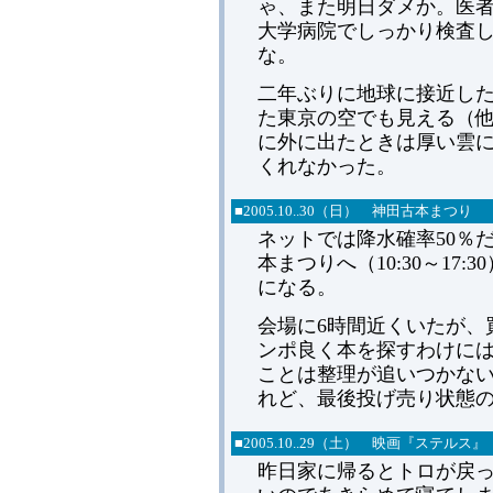
ゃ、また明日ダメか。医
大学病院でしっかり検査
な。
二年ぶりに地球に接近し
た東京の空でも見える（
に外に出たときは厚い雲
くれなかった。
■
2005.
10..30（日） 神田古本まつり
ネットでは降水確率50％
本まつりへ（10:30～17
になる。
会場に6時間近くいたが、
ンポ良く本を探すわけに
ことは整理が追いつかな
れど、最後投げ売り状態
■
2005.
10..29（土） 映画『ステルス』
昨日家に帰るとトロが戻