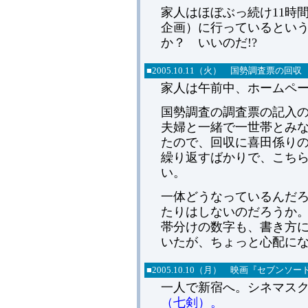
家人はほぼぶっ続け11時
企画）に行っているとい
か？ いいのだ!?
■
2005.
10.11（火） 国勢調査票の回収
家人は午前中、ホームペ
国勢調査の調査票の記入
夫婦と一緒で一世帯とみ
たので、回収に喜田係り
繰り返すばかりで、こち
い。
一体どうなっているんだ
たりはしないのだろうか
帯分けの数字も、書き方
いたが、ちょっと心配に
■
2005.
10.10（月） 映画『セブンソ
一人で新宿へ。シネマス
（七剣）。