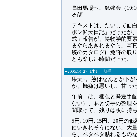
高田馬場へ。勉強会（19:1
る顔。
テキストは、たいして面
ポン仰天日記』だったが、
式」報告が、博物学的要
るやらあきれるやら。写
銃のカタログに免許の取
とも楽しい時間だった。
■
2005.
10..27（木） 切手
果太×。熱はなんとか下が
か、機嫌は悪いし、甘っ
午前中は、梱包と発送手
ない）、あと切手の整理
間取って、残りは夜に持
5円､10円､15円、20
使いきれそうにない。大
ら、ベタベタ貼れるもの