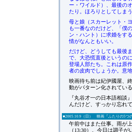
ー・ワイルド）、最後の
たり。ほろりとしてしま
母と娘（スカーレット・
も一番なのだけど、「僕
ン・ハント）に求婚をす
情がなんともいい。
だけど、どうしても最後
で、大恐慌直後というの
登場人部たち。これは原
者の皮肉でしょうか。意
映画待ち前は紀伊國屋、
動がパターン化されてい
『丸谷才一の日本語相談
んだけど、すっかり忘れ
■
2005.
10.9（日） 映画『ふたりの5つ
午前中はまた仕事。雨が
（13:30）。今日は調