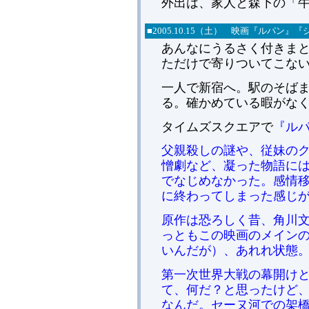
外出は、家人と森下の「
■
2005.
10.15（土） 映画『ルパン』
あんなにうるさく付きま
ただけで寄りついてこな
一人で新宿へ。駅のそば
る。確かめている暇がな
タイムズスクエアで
『ルパン
父親殺しの謎や、従妹の
憎劇など、凝った物語に
でなじめなかった。感情
に終わってしまった感じ
原作は恐ろしく昔、角川
っともこの映画のメイン
いんだが）、あれれ状態
第一次世界大戦の幕開け
て、何だ？と思ったけど
なんだ。セーヌ河での架