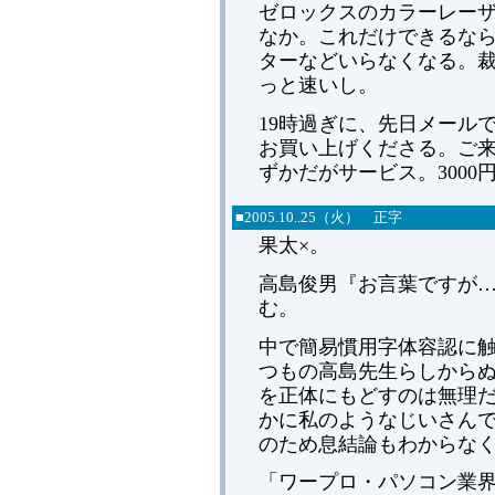
ゼロックスのカラーレーザー
なか。これだけできるな
ターなどいらなくなる。
っと速いし。
19時過ぎに、先日メール
お買い上げくださる。ご
ずかだがサービス。300
■
2005.
10..25（火） 正字
果太×。
高島俊男『お言葉ですが…
む。
中で簡易慣用字体容認に
つもの高島先生らしから
を正体にもどすのは無理
かに私のようなじいさん
のため息結論もわからな
「ワープロ・パソコン業