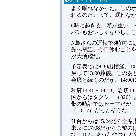
■
2005.
10.3（月） 利府
よく眠れなかった。この
れるのだ。って、眠れな
6時に起きる。頭が重い。
パンもおいしくないし、
N島さんの運転で8時前に
先へ電話。今日休むこと
が大活躍だ。
予定表では9:30出棺経、1
戻って13:00葬儀。こ
会席と続くのだが、14:0
利府14:40－14:53、岩切14
国からはタクシー（820
帯の時計ではセーフだが、
（18:17）だったそうな。
仙台からは15:24発の全
東京に17:08だから余
びこ162＝乗ったやつ）