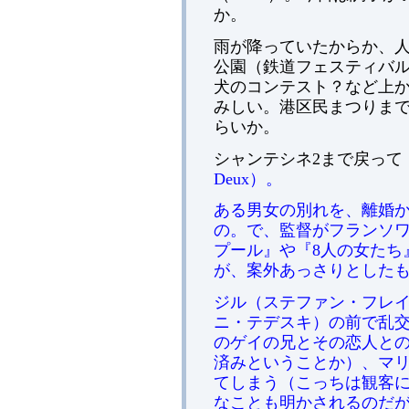
か。
雨が降っていたからか、
公園（鉄道フェスティバ
犬のコンテスト？など上
みしい。港区民まつりま
らいか。
シャンテシネ2まで戻って
Deux）。
ある男女の別れを、離婚
の。で、監督がフランソ
プール』や『8人の女たち
が、案外あっさりとした
ジル（ステファン・フレ
ニ・テデスキ）の前で乱
のゲイの兄とその恋人と
済みということか）、マ
てしまう（こっちは観客
なことも明かされるのだが