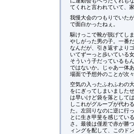
に運動会もへったくれも
てくれと言われていて、
我慢大会のつもりでいた
で面白かったねぇ。
駆けっこで靴が脱げてし
やしがった男の子。一番
なんだが、引き返すより
いてずーっと歩いている
そういう子だっているもん
ではないか。じゃあ一体
場面で予想外のことが次
空気の入ったふわふわの
をにぎってしまいました
は早いけど袋を落として
しこれがグループが代わ
た。左回りなのに逆に行
とに生き甲斐を感じてい
さ。最後は僅差で赤が勝
ィングを配して、このド