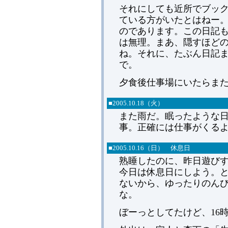
それにしても近所でブッ
ている方がいたとはねー
のであります。この日記
は無理。まあ、隠すほど
ね。それに、たぶん日記
で。
夕食後仕事場にいたらまた
■
2005.
10.18（火）
また雨だ。眠ったような
事。正確には仕事がくる
■
2005.
10.16（日） 休息日
熟睡したのに、昨日遊び
今日は休息日にしよう。
ないから、ゆったりのん
な。
ぼーっとしてたけど、16